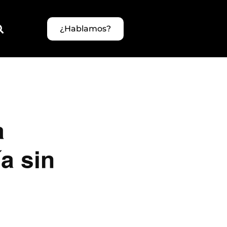
¿Hablamos?
a
a sin