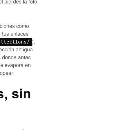
l pierdes la foto
cciones como
n tus enlaces
ollections/
).
ección antigua
s donde antes
se evapora en
ropear.
, sin