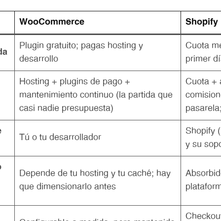
WooCommerce
Shopify
Plugin gratuito; pagas hosting y
Cuota me
da
desarrollo
primer d
Hosting + plugins de pago +
Cuota + 
mantenimiento continuo (la partida que
comision
casi nadie presupuesta)
pasarela
e
Shopify (
Tú o tu desarrollador
y su sop
o
Depende de tu hosting y tu caché; hay
Absorbid
que dimensionarlo antes
platafor
Checkout