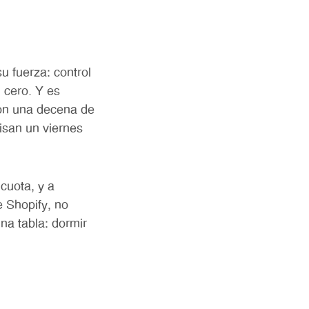
 fuerza: control
i cero. Y es
con una decena de
isan un viernes
cuota, y a
e Shopify, no
una tabla: dormir