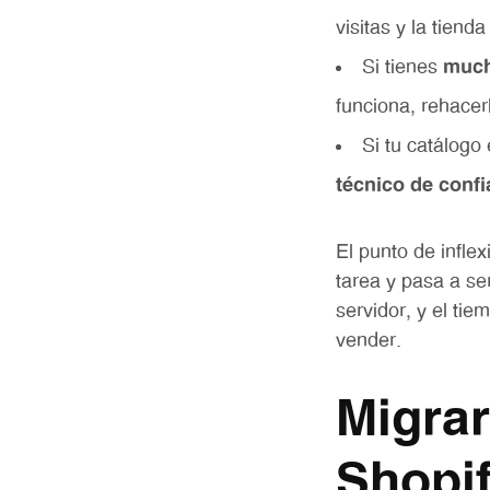
visitas y la tien
Si tienes
much
funciona, rehace
Si tu catálogo
técnico de conf
El punto de infle
tarea y pasa a se
servidor, y el ti
vender.
Migra
Shopi