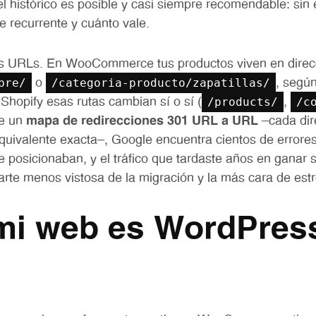
l histórico es posible y casi siempre recomendable: sin é
te recurrente y cuánto vale.
as URLs. En WooCommerce tus productos viven en dire
bre/
/categoria-producto/zapatillas/
o
, segú
/products/
/c
hopify esas rutas cambian sí o sí (
,
ye un
mapa de redirecciones 301 URL a URL
—cada dir
quivalente exacta—, Google encuentra cientos de errore
 posicionaban, y el tráfico que tardaste años en ganar 
rte menos vistosa de la migración y la más cara de est
mi web es WordPress