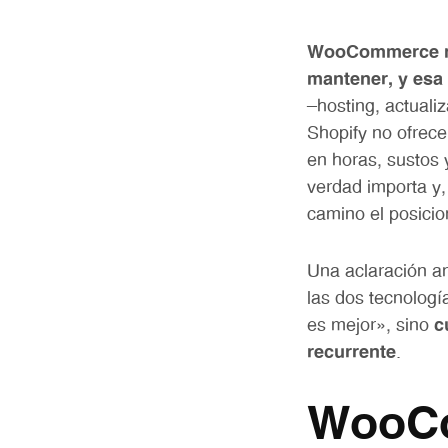
WooCommerce no 
mantener, y esa 
—hosting, actual
Shopify no ofrece
en horas, sustos 
verdad importa y,
camino el posicio
Una aclaración an
las dos tecnologí
es mejor», sino
c
recurrente
.
WooCo