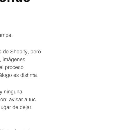
rampa.
 de Shopify, pero
s, imágenes
el proceso
logo es distinta.
 y ninguna
ón: avisar a tus
lugar de dejar