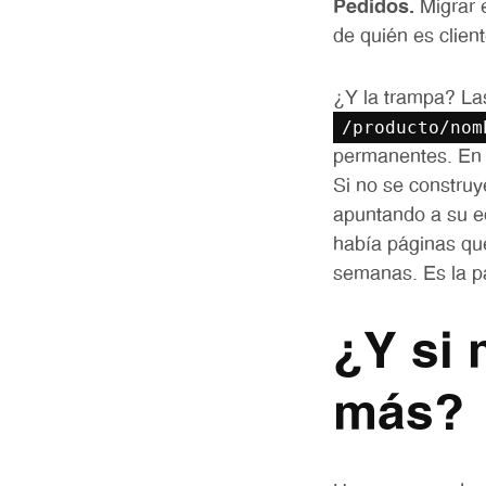
Pedidos.
Migrar e
de quién es clien
¿Y la trampa? L
/producto/nom
permanentes. En S
Si no se constru
apuntando a su e
había páginas que
semanas. Es la pa
¿Y si 
más?