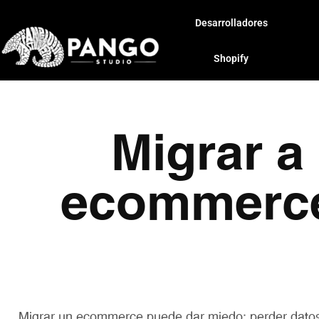
Desarrolladores
Shopify
Migrar a 
ecommerce 
Migrar un ecommerce puede dar miedo: perder datos