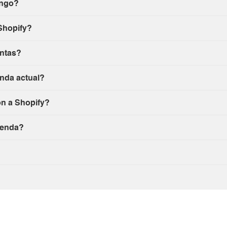
engo?
Shopify?
entas?
enda actual?
ón a Shopify?
ienda?