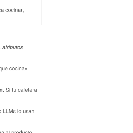
ta cocinar,
s
atributos
que cocina»
n.
Si tu cafetera
 LLMs lo usan