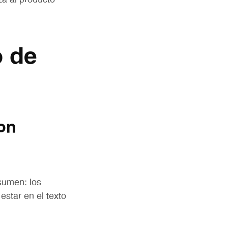
za al producto
o de
con
sumen: los
estar en el texto