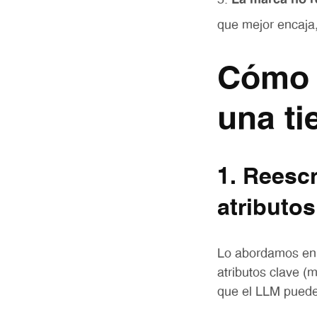
La marca no r
que mejor encaja
Cómo 
una ti
1. Reescr
atributo
Lo abordamos en 
atributos clave (m
que el LLM puede 