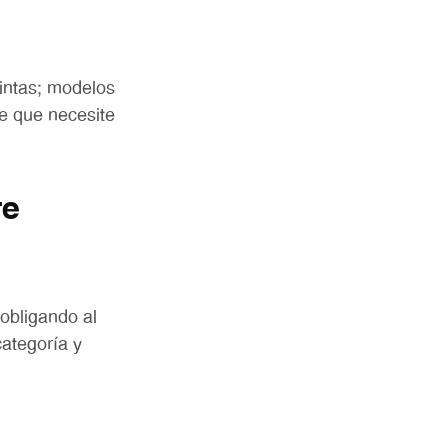
tintas; modelos
te que necesite
re
 obligando al
categoría y