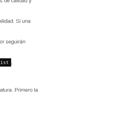
 de calidad y
ilidad. Si una
or seguirán
List
,
atura. Primero la