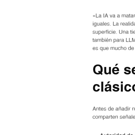
«La IA va a matar
iguales. La reali
superficie. Una t
también para LLM
es que mucho de 
Qué s
clásic
Antes de añadir 
comparten señales