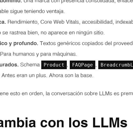
 dominio.
Una marca con presencia consolidada, enlaces
able sigue teniendo ventaja.
ca.
Rendimiento, Core Web Vitals, accesibilidad, indexab
 se rastrea bien, no aparece en ningún sitio.
ico y profundo.
Textos genéricos copiados del proveed
s. Para humanos y para máquinas.
Product
FAQPage
Breadcrumb
urados.
Schema
,
,
. Antes eran un plus. Ahora son la base.
tiene esto en orden, la conversación sobre LLMs es prem
ambia con los LLMs