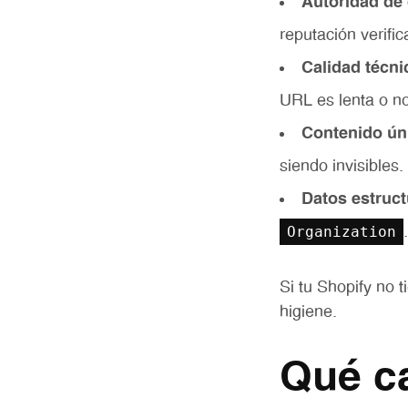
Autoridad de
reputación verific
Calidad técni
URL es lenta o no
Contenido ún
siendo invisible
Datos estruct
Organization
Si tu Shopify no 
higiene.
Qué c