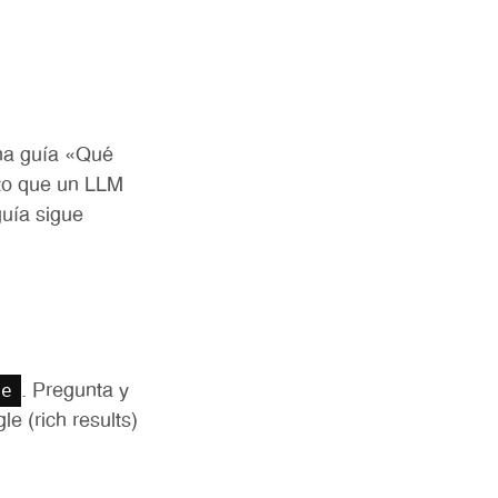
una guía «Qué
xto que un LLM
uía sigue
ge
. Pregunta y
e (rich results)