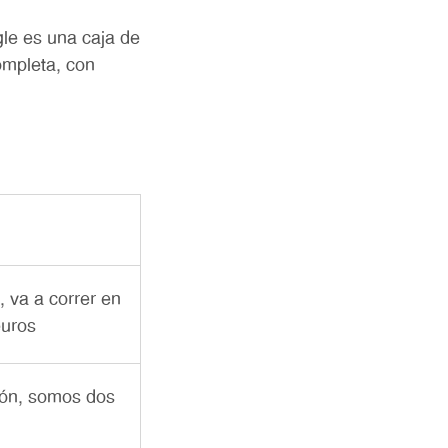
gle es una caja de
ompleta, con
, va a correr en
euros
ción, somos dos