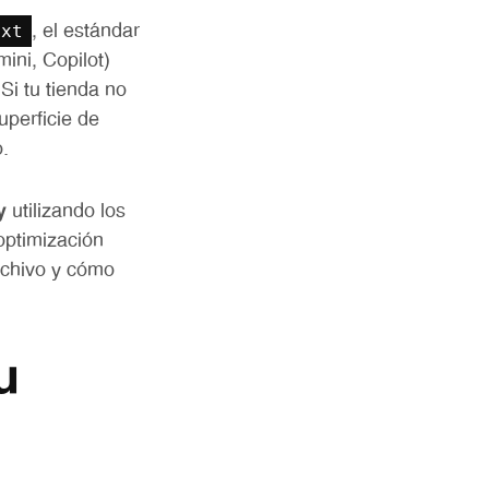
txt
, el estándar
ini, Copilot)
Si tu tienda no
uperficie de
o.
y
utilizando los
optimización
rchivo y cómo
u