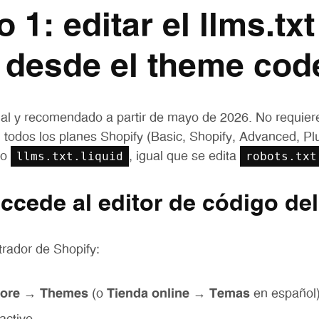
 1: editar el llms.txt
 desde el theme cod
ial y recomendado a partir de mayo de 2026. No requiere
 todos los planes Shopify (Basic, Shopify, Advanced, Pl
llms.txt.liquid
robots.txt
vo
, igual que se edita
accede al editor de código de
rador de Shopify:
tore → Themes
(o
Tienda online → Temas
en español)