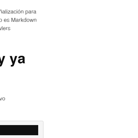
ñalización para
ato es Markdown
wlers
y ya
ivo