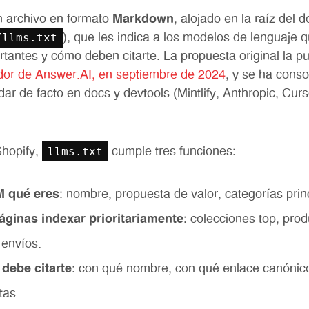
 archivo en formato
Markdown
, alojado en la raíz del 
/llms.txt
), que les indica a los modelos de lenguaje qu
tantes y cómo deben citarte. La propuesta original la p
or de Answer.AI, en septiembre de 2024
, y se ha cons
r de facto en docs y devtools (Mintlify, Anthropic, Curs
llms.txt
Shopify,
cumple tres funciones:
M qué eres
: nombre, propuesta de valor, categorías prin
áginas indexar prioritariamente
: colecciones top, prod
 envíos.
debe citarte
: con qué nombre, con qué enlace canónic
tas.