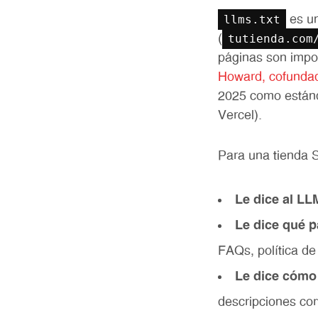
llms.txt
es un
tutienda.com
(
páginas son impor
Howard, cofundad
2025 como estánda
Vercel).
Para una tienda 
Le dice al LL
Le dice qué p
FAQs, política de
Le dice cómo 
descripciones cor