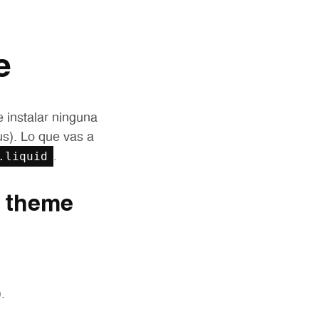
e
 instalar ninguna
us). Lo que vas a
.liquid
.
l theme
.