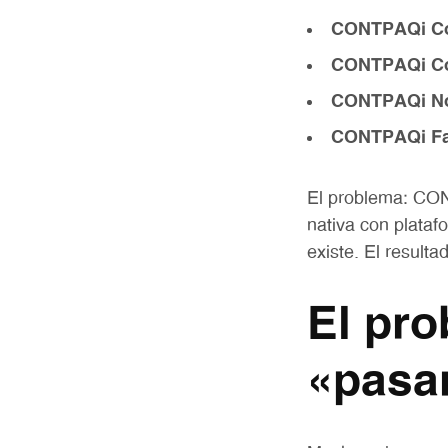
CONTPAQi Co
CONTPAQi Co
CONTPAQi N
CONTPAQi Fac
El problema: CON
nativa con plata
existe. El result
El pro
«pasa