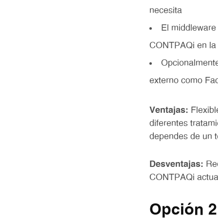
necesita
El middleware
CONTPAQi en la 
Opcionalmente
externo como Fa
Ventajas:
Flexibl
diferentes tratam
dependes de un te
Desventajas:
Req
CONTPAQi actuali
Opción 2