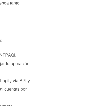
ienda tanto
i:
ONTPAQi.
ar tu operación
hopify vía API y
ni cuentas por