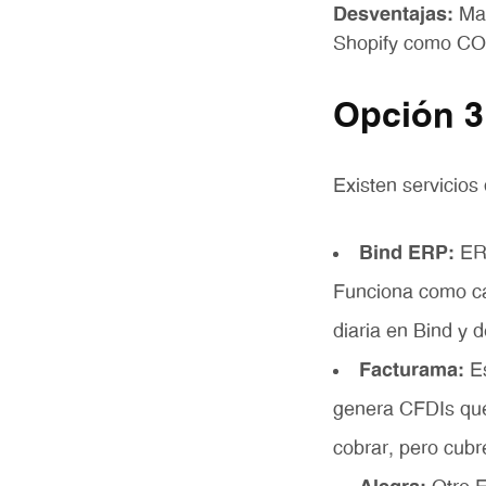
Desventajas:
May
Shopify como CO
Opción 3
Existen servicio
Bind ERP:
ERP
Funciona como ca
diaria en Bind y 
Facturama:
Es
genera CFDIs que
cobrar, pero cubr