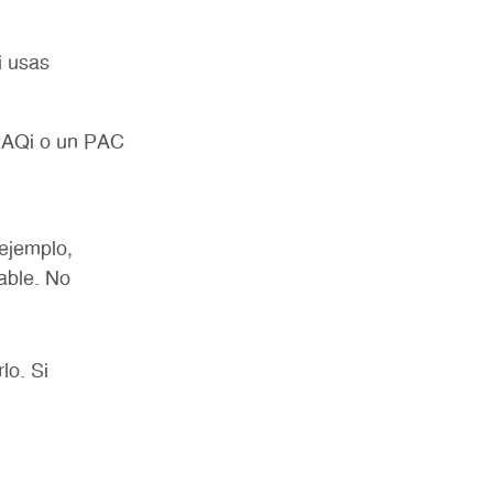
i usas
PAQi o un PAC
 ejemplo,
able. No
lo. Si