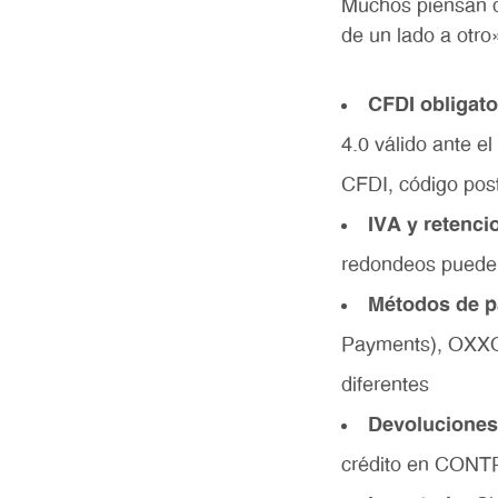
Muchos piensan q
de un lado a otro
CFDI obligato
4.0 válido ante e
CFDI, código posta
IVA y retenci
redondeos pueden
Métodos de p
Payments), OXXO,
diferentes
Devoluciones
crédito en CONT