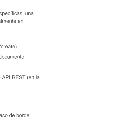
specíficas, una
ralmente en
/create)
e documento
 API REST (en la
aso de borde.