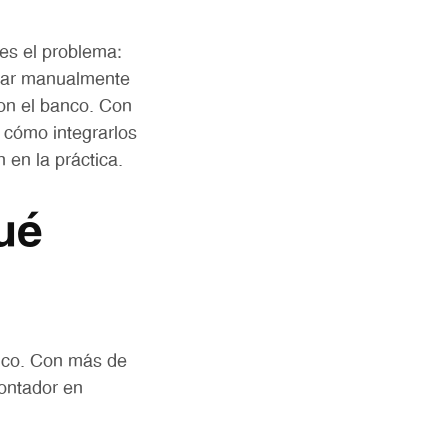
es el problema:
erar manualmente
on el banco. Con
 cómo integrarlos
 en la práctica.
ué
xico. Con más de
contador en