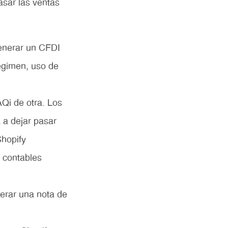
sar las ventas
enerar un CFDI
régimen, uso de
i de otra. Los
 a dejar pasar
Shopify
 contables
erar una nota de