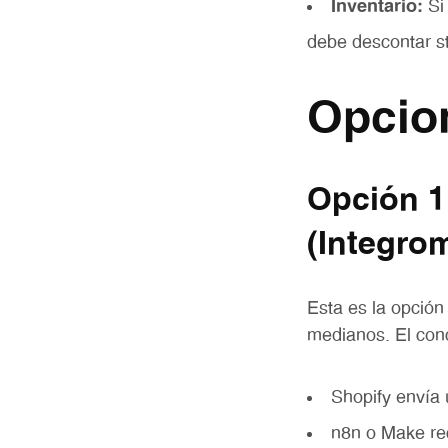
Inventario:
Si
debe descontar s
Opcion
Opción 1
(Integro
Esta es la opción
medianos. El con
Shopify envía
n8n o Make re