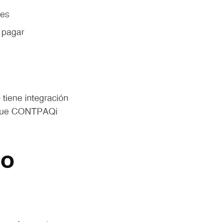
les
y pagar
tiene integración
e que CONTPAQi
lo