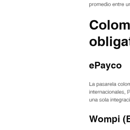
promedio entre un
Colom
obliga
ePayco
La pasarela colo
internacionales, 
una sola integra
Wompi (