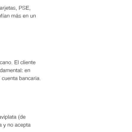
arjetas, PSE,
nfían más en un
ano. El cliente
ndamental: en
 cuenta bancaria.
viplata (de
a y no acepta