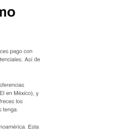
omo
eces pago con
tenciales. Así de
sferencias
EI en México), y
freces los
s tenga.
inoamérica. Esta