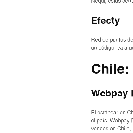
Nequi, estás cerr
Efecty
Red de puntos de
un código, va a u
Chile
Webpay P
El estándar en Ch
el país. Webpay P
vendes en Chile,