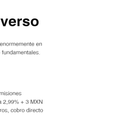
iverso
o enormemente en
do fundamentales.
omisiones
o a 2,99% + 3 MXN
ros, cobro directo