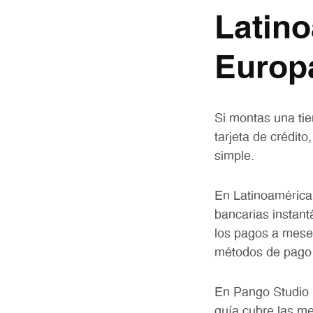
Latin
Europ
Si montas una tie
tarjeta de crédit
simple.
En Latinoamérica,
bancarias instant
los pagos a meses
métodos de pago q
En Pango Studio 
guía cubre las me