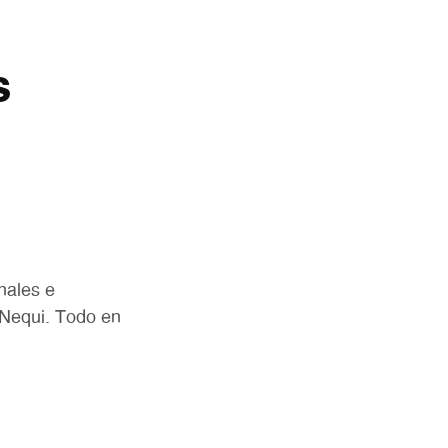
s
nales e
y Nequi. Todo en